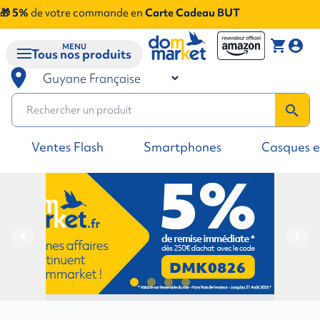
🎁 5%
de votre commande en
Carte Cadeau BUT
shopping_cart
account_circle
MENU
Tous nos produits
room
search
Ventes Flash
Smartphones
Casques e
navigate_before
navigate_next