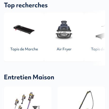
Top recherches
Tapis de Marche
Air Fryer
Tapis de C
Entretien Maison