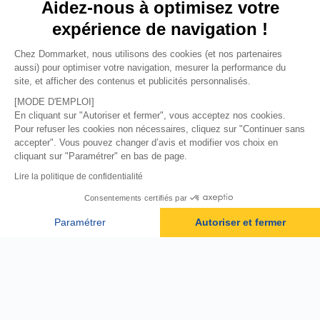
Aidez-nous à optimisez votre
expérience de navigation !
Total des produits (
0
)
0
Chez Dommarket, nous utilisons des cookies (et nos partenaires
aussi) pour optimiser votre navigation, mesurer la performance du
Livraison
info
site, et afficher des contenus et publicités personnalisés.
Gratuit en point collecte
0,00 €
[MODE D'EMPLOI]
En cliquant sur "Autoriser et fermer", vous acceptez nos cookies.
Pour refuser les cookies non nécessaires, cliquez sur "Continuer sans
Total de la commande
0
accepter". Vous pouvez changer d’avis et modifier vos choix en
cliquant sur "Paramétrer" en bas de page.
Passer à la livraison
Lire la politique de confidentialité
Consentements certifiés par
Paiement sécurisé
Paramétrer
Autoriser et fermer
Axeptio consent
Plateforme de Gestion du Consentement : Personnalisez vos O
Notre plateforme vous permet d'adapter et de gérer vos paramètr