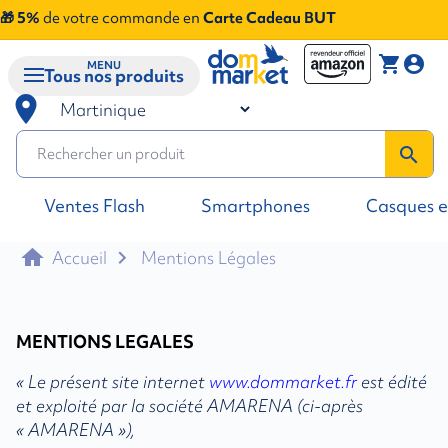
🎁 5%
de votre commande en
Carte Cadeau BUT
shopping_cart
account_circle
MENU
Tous nos produits
room
search
Ventes Flash
Smartphones
Casques e
home
Accueil
Mentions Légales
arrow_forward_ios
MENTIONS LEGALES
« Le présent site internet
www.dommarket.fr
est édité
et exploité par la société AMARENA (ci-après
« AMARENA »),